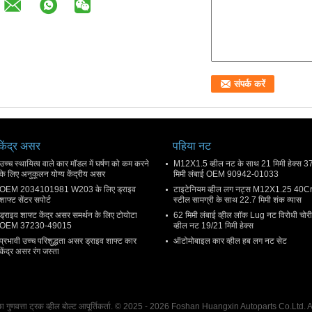
केंद्र असर
पहिया नट
उच्च स्थायित्व वाले कार मॉडल में घर्षण को कम करने
M12X1.5 व्हील नट के साथ 21 मिमी हेक्स 3
के लिए अनुकूलन योग्य केंद्रीय असर
मिमी लंबाई OEM 90942-01033
OEM 2034101981 W203 के लिए ड्राइव
टाइटेनियम व्हील लग नट्स M12X1.25 40C
शाफ्ट सेंटर सपोर्ट
स्टील सामग्री के साथ 22.7 मिमी शंक व्यास
ड्राइव शाफ्ट केंद्र असर समर्थन के लिए टोयोटा
62 मिमी लंबाई व्हील लॉक Lug नट विरोधी चोरी
OEM 37230-49015
व्हील नट 19/21 मिमी हेक्स
प्रभावी उच्च परिशुद्धता असर ड्राइव शाफ्ट कार
ऑटोमोबाइल कार व्हील हब लग नट सेट
केंद्र असर रंग जस्ता
छा गुणवत्ता ट्रक व्हील बोल्ट आपूर्तिकर्ता. © 2025 - 2026 Foshan Huangxin Autoparts Co.Ltd.