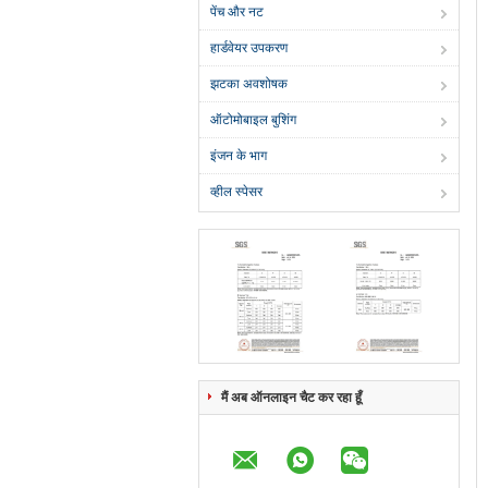
पेंच और नट
हार्डवेयर उपकरण
झटका अवशोषक
ऑटोमोबाइल बुशिंग
इंजन के भाग
व्हील स्पेसर
मैं अब ऑनलाइन चैट कर रहा हूँ