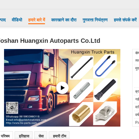
्पाद
वीडियो
हमारे बारे में
कारखाने का दौरा
गुणवत्ता नियंत्रण
हमसे संपर्क करें
oshan Huangxin Autoparts Co.Ltd
कं
व्
मु
ब्र
नही
वार
वर
P.c
परिचय
इतिहास
सेवा
हमारी टीम