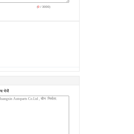
(
0
/ 3000)
 भेजें