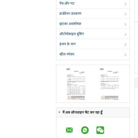
पेंच और नट
हार्डवेयर उपकरण
झटका अवशोषक
ऑटोमोबाइल बुशिंग
इंजन के भाग
व्हील स्पेसर
मैं अब ऑनलाइन चैट कर रहा हूँ