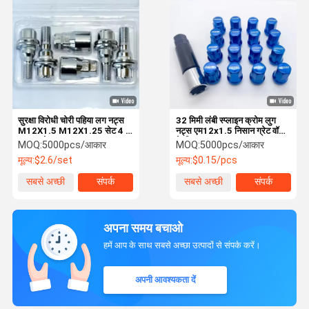
सुरक्षा विरोधी चोरी पहिया लग नट्स
32 मिमी लंबी स्प्लाइन क्रोम लुग
M12X1.5 M12X1.25 सेट 4 +
नट्स एम12x1.5 निसान ग्रेट वॉल
2 10 ग्रेड
के लिए
MOQ:
5000pcs/आकार
MOQ:
5000pcs/आकार
मूल्य:
$2.6/set
मूल्य:
$0.15/pcs
सबसे अच्छी
संपर्क
सबसे अच्छी
संपर्क
कीमत
कीमत
अपना समय बचाओ
हमें आप के साथ सबसे अच्छा उत्पादों से संपर्क करें।
अपनी आवश्यकता दें