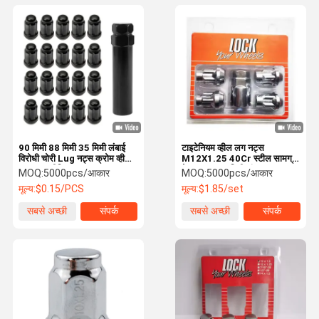
90 मिमी 88 मिमी 35 मिमी लंबाई
टाइटेनियम व्हील लग नट्स
विरोधी चोरी Lug नट्स क्रोम व्हील
M12X1.25 40Cr स्टील सामग्री
नट्स एल्यूमीनियम
के साथ 22.7 मिमी शंक व्यास
MOQ:
5000pcs/आकार
MOQ:
5000pcs/आकार
मूल्य:
$0.15/PCS
मूल्य:
$1.85/set
सबसे अच्छी
संपर्क
सबसे अच्छी
संपर्क
कीमत
कीमत