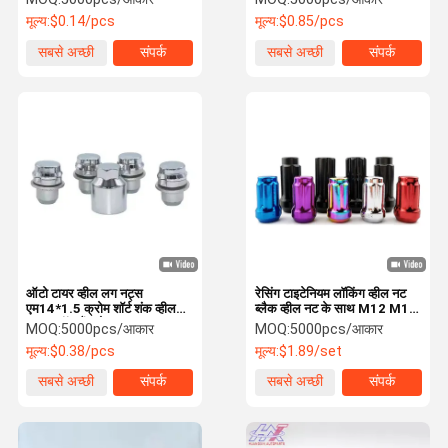
मूल्य:
$0.14/pcs
मूल्य:
$0.85/pcs
सबसे अच्छी
संपर्क
सबसे अच्छी
संपर्क
कीमत
कीमत
ऑटो टायर व्हील लग नट्स
रेसिंग टाइटेनियम लॉकिंग व्हील नट
एम14*1.5 क्रोम शॉर्ट शंक व्हील
ब्लैक व्हील नट के साथ M12 M14
स्क्रू फॉर लैंड रोवर
आकार
MOQ:
5000pcs/आकार
MOQ:
5000pcs/आकार
मूल्य:
$0.38/pcs
मूल्य:
$1.89/set
सबसे अच्छी
संपर्क
सबसे अच्छी
संपर्क
कीमत
कीमत