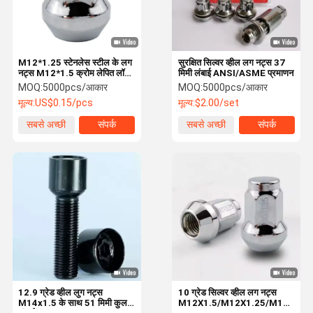
M12*1.25 स्टेनलेस स्टील के लग
सुरक्षित सिल्वर व्हील लग नट्स 37
नट्स M12*1.5 क्रोम लेपित लॉक
मिमी लंबाई ANSI/ASME प्रमाणन
लग नट्स
MOQ:
5000pcs/आकार
MOQ:
5000pcs/आकार
मूल्य:
US$0.15/pcs
मूल्य:
$2.00/set
सबसे अच्छी
संपर्क
सबसे अच्छी
संपर्क
कीमत
कीमत
घर
उत्पाद
वीडियो
हमारे बारे में
12.9 ग्रेड व्हील लुग नट्स
10 ग्रेड सिल्वर व्हील लग नट्स
M14x1.5 के साथ 51 मिमी कुल
M12X1.5/M12X1.25/M14X1.5