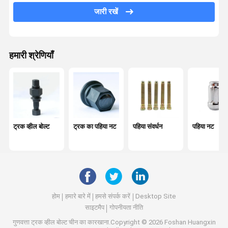
जारी रखें
लीफ स्प्रिंग पिन
व्हील संतुलन भार
हमारी श्रेणियाँ
केंद्र असर
पेंच और नट
हार्डवेयर उपकरण
झटका अवशोषक
ट्रक व्हील बोल्ट
ट्रक का पहिया नट
पहिया संवर्धन
पहिया नट
ऑटोमोबाइल बुशिंग
इंजन के भाग
व्हील स्पेसर
होम
हमारे बारे में
हमसे संपर्क करें
Desktop Site
साइटमैप
गोपनीयता नीति
गुणवत्ता
ट्रक व्हील बोल्ट
चीन का कारखाना.Copyright © 2026 Foshan Huangxin