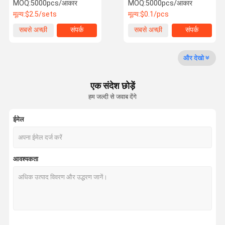
लंबाई 35CrMo
40Cr/35CrMo
MOQ:
5000pcs/आकार
MOQ:
5000pcs/आकार
मूल्य:
$2.5/sets
मूल्य:
$0.1/pcs
कारखाने का दौरा
गुणवत्ता नियंत्रण
हमसे संपर्क करें
समाचार
सबसे अच्छी
संपर्क
सबसे अच्छी
संपर्क
कीमत
कीमत
और देखो
एक संदेश छोड़ें
उद्धरण मांगें
हम जल्दी से जवाब देंगे
ट्रक व्हील बोल्ट
ईमेल
ट्रक का पहिया नट
पहिया संवर्धन
आवश्यकता
पहिया नट
यू बोल्ट
केंद्र बोल्ट