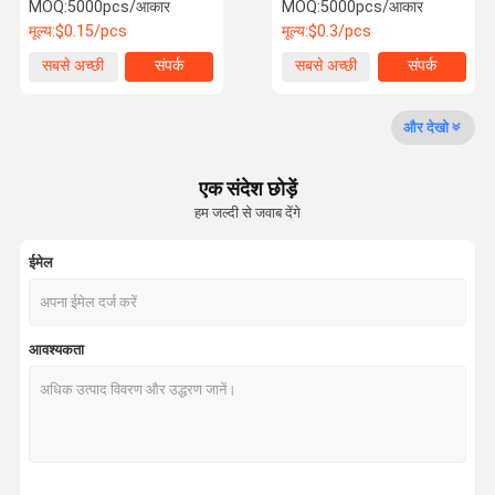
कार्गो पैकेजिंग
Knurl 50 मिमी लंबाई
MOQ:
5000pcs/आकार
MOQ:
5000pcs/आकार
मूल्य:
$0.15/pcs
मूल्य:
$0.3/pcs
कारखाने का दौरा
गुणवत्ता नियंत्रण
हमसे संपर्क करें
समाचार
सबसे अच्छी
संपर्क
सबसे अच्छी
संपर्क
कीमत
कीमत
और देखो
एक संदेश छोड़ें
उद्धरण मांगें
हम जल्दी से जवाब देंगे
ट्रक व्हील बोल्ट
ईमेल
ट्रक का पहिया नट
पहिया संवर्धन
आवश्यकता
पहिया नट
यू बोल्ट
केंद्र बोल्ट