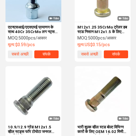
एएनएसआई/एएसएमई प्रमाणन के
M12x1.25 35CrMo ट्रेलर हब
साथ 40Cr 35CrMo लग नट्स
स्टड निसान M12x1.5 के लिए
और स्टड
ISO9001
MOQ:
5000pcs/आकार
MOQ:
5000pcs/आकार
मूल्य:
$0.59/pcs
मूल्य:
US$0.15/pcs
सबसे अच्छी
संपर्क
सबसे अच्छी
संपर्क
कीमत
कीमत
घर
उत्पाद
वीडियो
हमारे बारे में
10.9/12.9 ग्रेड M12x1.5
भारी शुल्क व्हील स्टड बोल्ट विभिन्न
व्हील स्टड्स फॉर टोयोटा जनरल
कारों के लिए OEM 16.02 मिमी