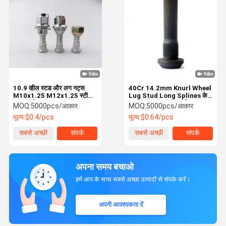
10.9 व्हील स्टड और लग नट्स
40Cr 14.2mm Knurl Wheel
M10x1.25 M12x1.25 स्टील
Lug Stud Long Splines के
सामग्री के साथ
साथ 24mm शांक लंबाई
MOQ:
5000pcs/आकार
MOQ:
5000pcs/आकार
मूल्य:
$0.4/pcs
मूल्य:
$0.64/pcs
सबसे अच्छी
संपर्क
सबसे अच्छी
संपर्क
कीमत
कीमत
अपना समय बचाओ
हमें आप के साथ सबसे अच्छा उत्पादों से संपर्क करें।
अपनी आवश्यकता दें