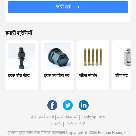
जारी रखें
लीफ स्प्रिंग पिन
व्हील संतुलन भार
हमारी श्रेणियाँ
केंद्र असर
पेंच और नट
हार्डवेयर उपकरण
झटका अवशोषक
ट्रक व्हील बोल्ट
ट्रक का पहिया नट
पहिया संवर्धन
पहिया नट
ऑटोमोबाइल बुशिंग
इंजन के भाग
व्हील स्पेसर
होम
हमारे बारे में
हमसे संपर्क करें
Desktop Site
साइटमैप
गोपनीयता नीति
गुणवत्ता
ट्रक व्हील बोल्ट
चीन का कारखाना.Copyright © 2026 Foshan Huangxin