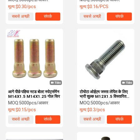
मूल्य:
$0.30/pcs
मूल्य:
$0.16/PCS
सबसे अच्छी
संपर्क
सबसे अच्छी
संपर्क
कीमत
कीमत
आगे पीछे पहिया स्टड बोल्ट स्पोर्ट्समैन
टोयोटा ओईएम जस्ता लेपित के लिए
M14X1.5 M14X1.25 गोल सिर
भारी शुल्क M12X1.5 विस्तारित
व्हील स्टड
MOQ:
5000pcs/आकार
MOQ:
5000pcs/आकार
मूल्य:
$0.15/pcs
मूल्य:
$0.3/pcs
सबसे अच्छी
संपर्क
सबसे अच्छी
संपर्क
कीमत
कीमत