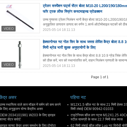
ट्रेलर सस्पेंशन पार्ट्स सेंटर बोल्ट M10-20 L200/190/180mm 
फॉर ट्रक लीफ स्प्रिंग कस्टमाइज्ड प्रोडक्शन
उच्च गुणवत्ता ट्रेलर निलंबन भागों केंद्र बोल्ट M10-20 L200/190/1
अनुकूलित उत्पादन उत्पाद का वर्णन 1.कार्यःऑटोमोबाइल घटकों को ठीक कर
2025-05-14 18:11:13
हेक्सागोनल नट गोल सिर के साथ जस्ता लेपित केंद्र बोल्ट 8.8
मिमी थ्रेड भारी शुल्क अनुप्रयोगों के लिए
हेक्सागोनल नट गोल सिर के साथ केंद्र बोल्ट 8.8 10.9 ग्रेड जिंक ल
को ठीक करें, भार को स्थानांतरित करें, वाहन निलंबन प्रणाली के सामान्य 
2025-05-14 18:11:13
Page 1 of 1
केंद्र असर
पहिया नट
उच्च स्थायित्व वाले कार मॉडल में घर्षण को कम करने
M12X1.5 व्हील नट के साथ 21 मिमी हेक्स 3
के लिए अनुकूलन योग्य केंद्रीय असर
मिमी लंबाई OEM 90942-01033
OEM 2034101981 W203 के लिए ड्राइव
टाइटेनियम व्हील लग नट्स M12X1.25 40C
शाफ्ट सेंटर सपोर्ट
स्टील सामग्री के साथ 22.7 मिमी शंक व्यास
ड्राइव शाफ्ट केंद्र असर समर्थन के लिए टोयोटा
62 मिमी लंबाई व्हील लॉक Lug नट विरोधी चोरी