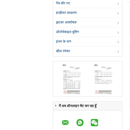
पेंच और नट
हार्डवेयर उपकरण
झटका अवशोषक
ऑटोमोबाइल बुशिंग
इंजन के भाग
व्हील स्पेसर
मैं अब ऑनलाइन चैट कर रहा हूँ