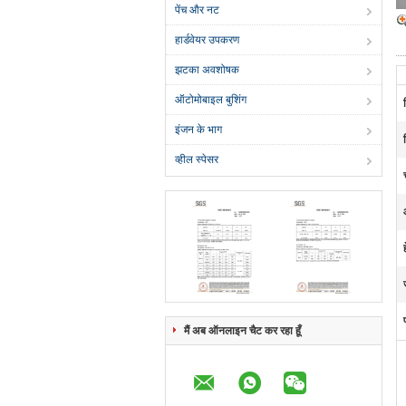
पेंच और नट
हार्डवेयर उपकरण
झटका अवशोषक
ऑटोमोबाइल बुशिंग
इंजन के भाग
व्हील स्पेसर
मैं अब ऑनलाइन चैट कर रहा हूँ