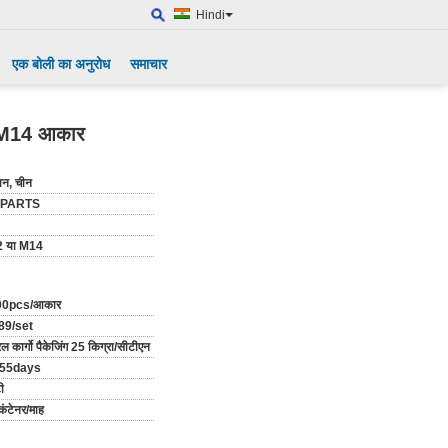
Hindi
एक बोली का अनुरोध
समाचार
12 M14 आकार
ान, चीन
-PARTS
 या M14
00pcs/आकार
89/set
 कार्गो पैकेजिंग 25 किग्रा/सीटीएन
-55days
ी
कंटेनर/माह