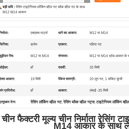
बड़ी छवि :
रेसिंग टाइटेनियम लॉकिंग व्हील नट ब्लैक व्हील नट के साथ
M12 M14 आकार
निर्माता:
एचएक्स-पार्ट्स
धागे का आकार:
M12 या M14
फिनिश:
क्रोम
प्रकार:
पहिया नट
चूड़ीदार पेंच:
M12 या M14
संगतता:
M12 या M14 थ्रेड आकार के स
ओईएम:
हाँ
दसवीं:
35 मिमी
हेक्स आकार:
19 मिमी
पैकेज सामग्री:
20 लूग नट, 1 सॉकेट कुंजी
जंग प्रतिरोध:
हाँ
आकार:
लंबाई -35 मिमी
रेसिंग लॉकिंग व्हील नट
रेसिंग ब्लैक व्हील नट्स
टाइटेनियम लॉकिंग व्ही
प्रमुखता देना:
,
,
चीन फैक्टरी मूल्य चीन निर्माता रेसिंग 
M14 आकार के साथ ल