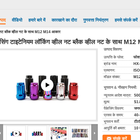
्पाद
वीडियो
हमारे बारे में
कारखाने का दौरा
गुणवत्ता नियंत्रण
हमसे संपर्क करें
ील नट ब्लैक व्हील नट के साथ M12 M14 आकार
ेसिंग टाइटेनियम लॉकिंग व्हील नट ब्लैक व्हील नट के साथ M
उत्पाद विवरण:
उत्पत्ति के प्लेस:
फोश
ब्रांड नाम:
HX
प्रमाणन:
ISO
मॉडल संख्या:
M12
भुगतान & नौवहन नियमों:
न्यूनतम आदेश मात्रा:
50
मूल्य:
$1.
पैकेजिंग विवरण:
जनरल
प्रसव के समय:
40
भुगतान शर्तें:
टी/ट
आपूर्ति की क्षमता:
10 
संपर्क करें