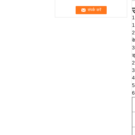
उ
1
1
2
क
3
ड
2
3
4
5
6