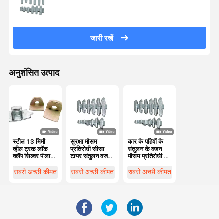
जारी रखें
अनुशंसित उत्पाद
स्टील 13 मिमी
सुरक्षा मौसम
कार के पहियों के
व्हील ट्रक लॉक
प्रतिरोधी सीसा
संतुलन के वजन
क्लैंप सिल्वर पीला
टायर संतुलन वजन
मौसम प्रतिरोधी के
प्रतिस्थापन के लिए
ऑटो पहिया वजन
साथ आसान
स्थापना
सबसे अच्छी कीमत
सबसे अच्छी कीमत
सबसे अच्छी कीमत