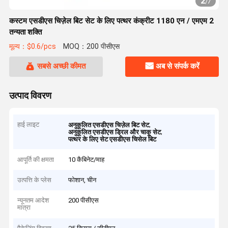
2
/
7
कस्टम एसडीएस चिज़ेल बिट सेट के लिए पत्थर कंक्रीट 1180 एन / एमएम 2
तन्यता शक्ति
मूल्य：$0.6/pcs
MOQ：200 पीसीएस
सबसे अच्छी कीमत
अब से संपर्क करें
उत्पाद विवरण
हाई लाइट
,
अनुकूलित एसडीएस चिज़ेल बिट सेट
,
अनुकूलित एसडीएस ड्रिल और चाकू सेट
पत्थर के लिए सेट एसडीएस चिसेल बिट
आपूर्ति की क्षमता
10 कैबिनेट/माह
उत्पत्ति के प्लेस
फोशान, चीन
न्यूनतम आदेश
200 पीसीएस
मात्रा