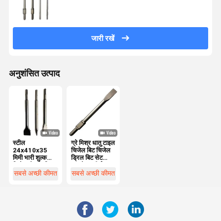
जारी रखें
अनुशंसित उत्पाद
स्टील
ग्रे मिश्र धातु टाइल
24x410x35
चिजेल बिट चिजेल
मिमी भारी शुल्क
ड्रिल बिट सेट
चिजेल सेट के लिए
काटने उत्कीर्णन
मरम्मत बिंदु चिजेल
ट्रिमिंग के लिए
सबसे अच्छी कीमत
सबसे अच्छी कीमत
फ्लैट चिजेल