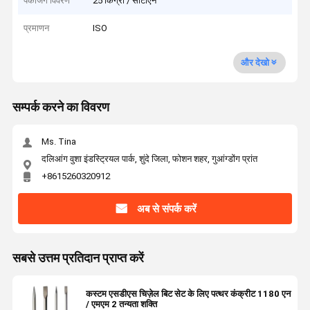
पैकेजिंग विवरण
25 किग्रा / सीटीएन
प्रमाणन
ISO
और देखो
सम्पर्क करने का विवरण
Ms. Tina
दलिआंग वुशा इंडस्ट्रियल पार्क, शुंदे जिला, फोशन शहर, गुआंग्डोंग प्रांत
+8615260320912
अब से संपर्क करें
सबसे उत्तम प्रतिदान प्राप्त करें
कस्टम एसडीएस चिज़ेल बिट सेट के लिए पत्थर कंक्रीट 1180 एन
/ एमएम 2 तन्यता शक्ति