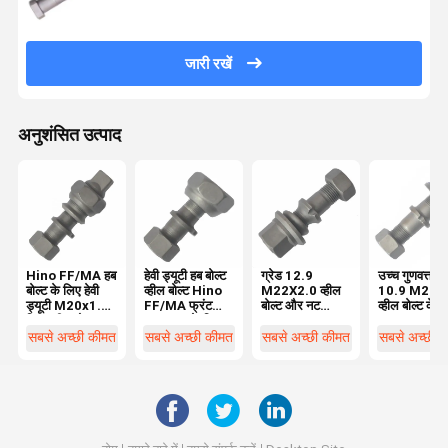
जारी रखें
अनुशंसित उत्पाद
Hino FF/MA हब
हेवी ड्यूटी हब बोल्ट
ग्रेड 12.9
उच्च गुणवत्ता ग्
बोल्ट के लिए हेवी
व्हील बोल्ट Hino
M22X2.0 व्हील
10.9 M22X
ड्यूटी M20x1.5
FF/MA फ्रंट
बोल्ट और नट
व्हील बोल्ट के ल
रियर व्हील बोल्ट
M20x1 के लिए5
BPW ट्रक
BPW ट्रक 
OEM0329613170
03296231
सबसे अच्छी कीमत
सबसे अच्छी कीमत
सबसे अच्छी कीमत
सबसे अच्छी 
आवश्यक व्हील
03296231
पार्ट्स
आवश्यक ट्रक व
पार्ट्स