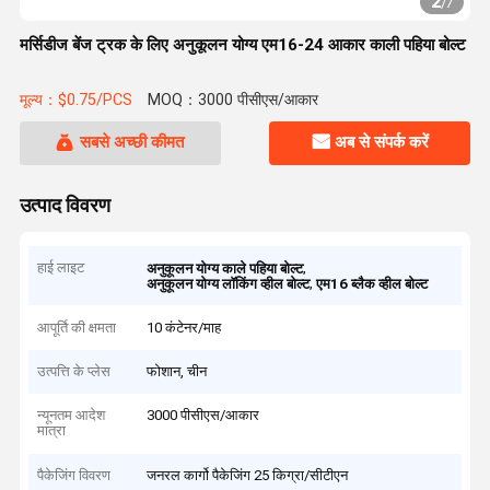
2
/
7
मर्सिडीज बेंज ट्रक के लिए अनुकूलन योग्य एम16-24 आकार काली पहिया बोल्ट
मूल्य：$0.75/PCS
MOQ：3000 पीसीएस/आकार
सबसे अच्छी कीमत
अब से संपर्क करें
उत्पाद विवरण
हाई लाइट
,
अनुकूलन योग्य काले पहिया बोल्ट
,
अनुकूलन योग्य लॉकिंग व्हील बोल्ट
एम16 ब्लैक व्हील बोल्ट
आपूर्ति की क्षमता
10 कंटेनर/माह
उत्पत्ति के प्लेस
फोशान, चीन
न्यूनतम आदेश
3000 पीसीएस/आकार
मात्रा
पैकेजिंग विवरण
जनरल कार्गो पैकेजिंग 25 किग्रा/सीटीएन