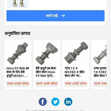
जारी रखें
अनुशंसित उत्पाद
Hino FF/MA हब
हेवी ड्यूटी हब बोल्ट
ग्रेड 12.9
उच्च गुणवत्ता ग्
बोल्ट के लिए हेवी
व्हील बोल्ट Hino
M22X2.0 व्हील
10.9 M22X
ड्यूटी M20x1.5
FF/MA फ्रंट
बोल्ट और नट
व्हील बोल्ट के ल
रियर व्हील बोल्ट
M20x1 के लिए5
BPW ट्रक
BPW ट्रक 
OEM0329613170
03296231
सबसे अच्छी कीमत
सबसे अच्छी कीमत
सबसे अच्छी कीमत
सबसे अच्छी 
आवश्यक व्हील
03296231
पार्ट्स
आवश्यक ट्रक व
पार्ट्स