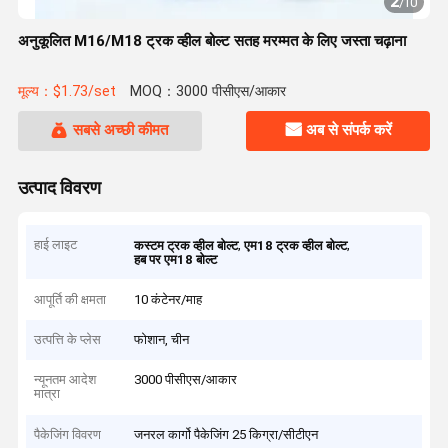
2
/
10
अनुकूलित M16/M18 ट्रक व्हील बोल्ट सतह मरम्मत के लिए जस्ता चढ़ाना
मूल्य：$1.73/set
MOQ：3000 पीसीएस/आकार
सबसे अच्छी कीमत
अब से संपर्क करें
उत्पाद विवरण
हाई लाइट
,
,
कस्टम ट्रक व्हील बोल्ट
एम18 ट्रक व्हील बोल्ट
हब पर एम18 बोल्ट
आपूर्ति की क्षमता
10 कंटेनर/माह
उत्पत्ति के प्लेस
फोशान, चीन
न्यूनतम आदेश
3000 पीसीएस/आकार
मात्रा
पैकेजिंग विवरण
जनरल कार्गो पैकेजिंग 25 किग्रा/सीटीएन