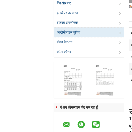
पेंच और नट
हार्डवेयर उपकरण
झटका अवशोषक
ऑटोमोबाइल बुशिंग
इंजन के भाग
व्हील स्पेसर
मैं अब ऑनलाइन चैट कर रहा हूँ
उ
1
प