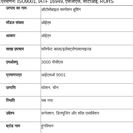
.
प्रमाणनः ISO9001, IATF 16949, एसजीएस, सीटीआई, ROHS
उत्पाद का नाम
ऑटोमोबाइल सस्पेंशन बुशिंग
ओईएम
मॉडल संख्या
आकार
ओईएम
सतह उपचार
फॉस्फेट काला/इलेक्ट्रोगल्वानाइज्ड
एमओक्यू
3000 पीसीएस
प्रमाणपत्र
आईएसओ 9001
उत्पत्ति
फोशन, चीन
स्थिति
सब नया
उद्देश्य
कनेक्शन, डिफ्यूजिंग और शॉक एब्सॉर्बशन
ब्रांड नाम
हुंगक्सिन