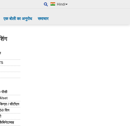
Hindi
एक बोली का अनुरोध
समाचार
शिंग
न
TS
 पीसी
4/set
िग्रा / सीटीएन
50 दिन
ी
कैबिनेट/माह