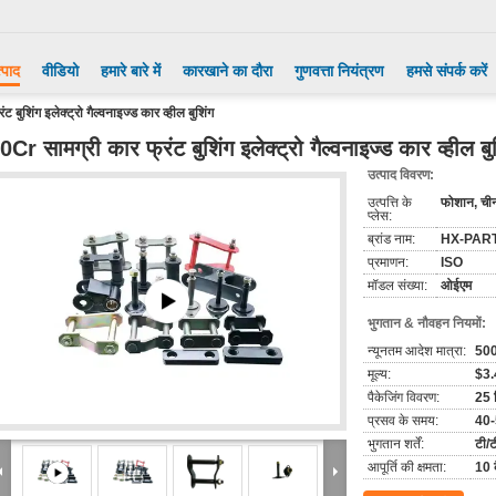
्पाद
वीडियो
हमारे बारे में
कारखाने का दौरा
गुणवत्ता नियंत्रण
हमसे संपर्क करें
 बुशिंग इलेक्ट्रो गैल्वनाइज्ड कार व्हील बुशिंग
0Cr सामग्री कार फ्रंट बुशिंग इलेक्ट्रो गैल्वनाइज्ड कार व्हील बु
उत्पाद विवरण:
उत्पत्ति के
फोशान, ची
प्लेस:
ब्रांड नाम:
HX-PAR
प्रमाणन:
ISO
मॉडल संख्या:
ओईएम
भुगतान & नौवहन नियमों:
न्यूनतम आदेश मात्रा:
500
मूल्य:
$3.
पैकेजिंग विवरण:
25 क
प्रसव के समय:
40-
भुगतान शर्तें:
टी/ट
आपूर्ति की क्षमता:
10 