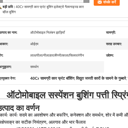
संपर्क करें
बड़ी छवि :
40Cr सामग्री कार फ्रंट बुशिंग इलेक्ट्रो गैल्वनाइज्ड कार
व्हील बुशिंग
उत्पाद का नाम:
ऑटोमोबाइल निलंबन झाड़ियाँ
सामग्री:
आकार:
ओईएम
सतह उपचार:
रंग:
लाल/पीला/नीला/हरा/बैंगनी/काला/सिल्वर/रंगीन
उद्देश्य:
अनुकूलन:
समर्थन
40Cr सामग्री कार फ्रंट बॉशिंग
विद्युत जस्ती कारों के सामने के गुब्बारे
प्रमुखता देना:
,
,
ऑटोमोबाइल सस्पेंशन बुशिंग पत्ती स्प्र
त्पाद का वर्णन
कार्यः कार्यः सदमे का अवशोषण और बफरिंग, कनेक्शन और समर्थन, शोर में कमी और
्रक्षेपवक्र का सटीक नियंत्रण, अलगाव और भार फैलाव