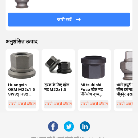
जारी रखें
अनुशंसित उत्पाद
Huangxin
ट्रक के लिए व्हील
Mitsubishi
भारी ड्यूटी ट्र
OEM M22x1.5
नट M22x1.5
Fuso व्हील नट
व्हील हब नट के
SW32 H32
विनिर्माण उच्च
चौकोर ड्राइव
ट्रक व्हील नट
गुणवत्ता वाले व्हील
वाणिज्यिक वाहनो
वाहनों के लिए
प्रतिस्थापन के लिए
लिए
सबसे अच्छी कीमत
सबसे अच्छी कीमत
सबसे अच्छी कीमत
सबसे अच्छी 
अनुकूलन योग्य भाग
नट और बोल्ट पार्ट्स