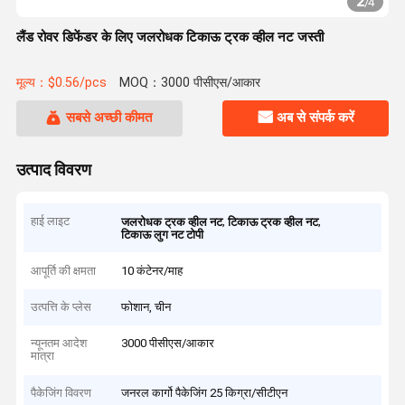
2
/
4
लैंड रोवर डिफेंडर के लिए जलरोधक टिकाऊ ट्रक व्हील नट जस्ती
मूल्य：$0.56/pcs
MOQ：3000 पीसीएस/आकार
सबसे अच्छी कीमत
अब से संपर्क करें
उत्पाद विवरण
हाई लाइट
,
,
जलरोधक ट्रक व्हील नट
टिकाऊ ट्रक व्हील नट
टिकाऊ लुग नट टोपी
आपूर्ति की क्षमता
10 कंटेनर/माह
उत्पत्ति के प्लेस
फोशान, चीन
न्यूनतम आदेश
3000 पीसीएस/आकार
मात्रा
पैकेजिंग विवरण
जनरल कार्गो पैकेजिंग 25 किग्रा/सीटीएन