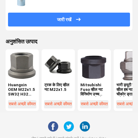
जारी रखें
अनुशंसित उत्पाद
Huangxin
ट्रक के लिए व्हील
Mitsubishi
भारी ड्यूटी ट्र
OEM M22x1.5
नट M22x1.5
Fuso व्हील नट
व्हील हब नट के
SW32 H32
विनिर्माण उच्च
चौकोर ड्राइव
ट्रक व्हील नट
गुणवत्ता वाले व्हील
वाणिज्यिक वाहनो
वाहनों के लिए
प्रतिस्थापन के लिए
लिए
सबसे अच्छी कीमत
सबसे अच्छी कीमत
सबसे अच्छी कीमत
सबसे अच्छी 
अनुकूलन योग्य भाग
नट और बोल्ट पार्ट्स