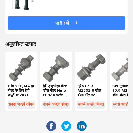
21402076 20551045
जारी रखें
अनुशंसित उत्पाद
Hino FF/MA हब
हेवी ड्यूटी हब बोल्ट
ग्रेड 12.9
उच्च गुणवत्ता ग्
बोल्ट के लिए हेवी
व्हील बोल्ट Hino
M22X2.0 व्हील
10.9 M22X
ड्यूटी M20x1.5
FF/MA फ्रंट
बोल्ट और नट
व्हील बोल्ट के ल
रियर व्हील बोल्ट
M20x1 के लिए5
BPW ट्रक
BPW ट्रक 
OEM0329613170
03296231
सबसे अच्छी कीमत
सबसे अच्छी कीमत
सबसे अच्छी कीमत
सबसे अच्छी 
आवश्यक व्हील
03296231
पार्ट्स
आवश्यक ट्रक व
पार्ट्स