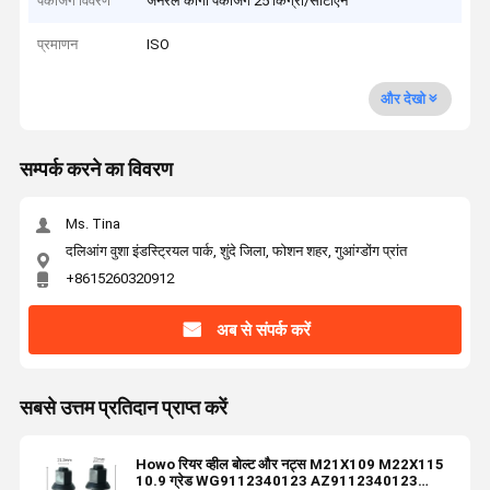
पैकेजिंग विवरण
जनरल कार्गो पैकेजिंग 25 किग्रा/सीटीएन
प्रमाणन
ISO
और देखो
सम्पर्क करने का विवरण
Ms. Tina
दलिआंग वुशा इंडस्ट्रियल पार्क, शुंदे जिला, फोशन शहर, गुआंग्डोंग प्रांत
+8615260320912
अब से संपर्क करें
सबसे उत्तम प्रतिदान प्राप्त करें
Howo रियर व्हील बोल्ट और नट्स M21X109 M22X115
10.9 ग्रेड WG9112340123 AZ9112340123