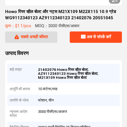
2
/
5
Howo रियर व्हील बोल्ट और नट्स M21X109 M22X115 10.9 ग्रेड
WG9112340123 AZ9112340123 21402076 20551045
मूल्य：$1.1/pcs
MOQ：3000 पीसीएस/आकार
सबसे अच्छी कीमत
अब से संपर्क करें
उत्पाद विवरण
हाई लाइट
,
21402076 Howo रियर व्हील बोल्ट
,
AZ9112340123 Howo रियर व्हील बोल्ट
M21X109 Howo रियर व्हील बोल्ट
आपूर्ति की क्षमता
10 कंटेनर/माह
उत्पत्ति के प्लेस
फोशान, चीन
न्यूनतम आदेश
3000 पीसीएस/आकार
मात्रा