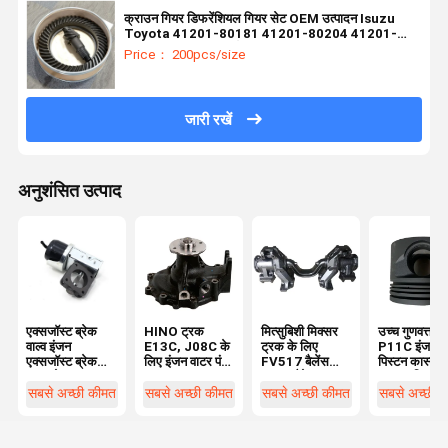
क्राउन गियर डिफरेंशियल गियर सेट OEM उत्पादन Isuzu
Toyota 41201-80181 41201-80204 41201-
69815 20CrMnTi के लिए उपयुक्त
Price： 200pcs/size
जारी रखें
अनुशंसित उत्पाद
एक्सजॉस्ट ब्रेक
HINO ट्रक
मित्सुबिशी मिक्सर
उच्च गुणवत्ता 
वाल्व इंजन
E13C, J08C के
ट्रक के लिए
P11C इंजन
एक्सजॉस्ट ब्रेक
लिए इंजन वाटर पंप
FV517 बैलेंस
पिस्टन कास्ट
एयर ब्रेक ISUZU
16100-3467
शाफ्ट ब्रैकेट
आयरन पिस्टन
700P 8-
161003647
MC095604
S130BE01
सबसे अच्छी कीमत
सबसे अच्छी कीमत
सबसे अच्छी कीमत
सबसे अच्छी 
97102372-2
16100-E0451
हिनो ट्रक ट्रेलर
13218E02
8971747390
16100E0451
ट्रनीयन ब्रैकेट के
13216-272
8972579160
लिए 49330-
13216272