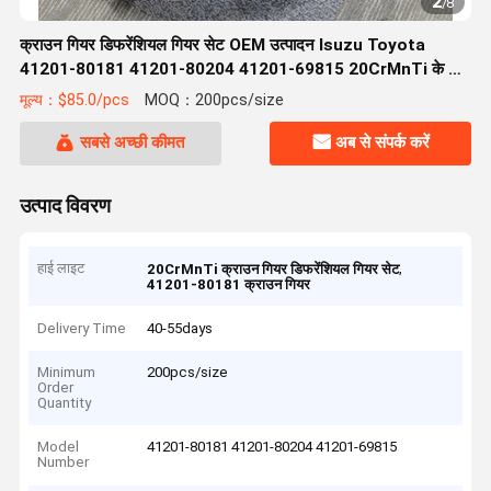
2
/
8
क्राउन गियर डिफरेंशियल गियर सेट OEM उत्पादन Isuzu Toyota
41201-80181 41201-80204 41201-69815 20CrMnTi के लिए
उपयुक्त
मूल्य：$85.0/pcs
MOQ：200pcs/size
सबसे अच्छी कीमत
अब से संपर्क करें
उत्पाद विवरण
हाई लाइट
,
20CrMnTi क्राउन गियर डिफरेंशियल गियर सेट
41201-80181 क्राउन गियर
Delivery Time
40-55days
Minimum
200pcs/size
Order
Quantity
Model
41201-80181 41201-80204 41201-69815
Number