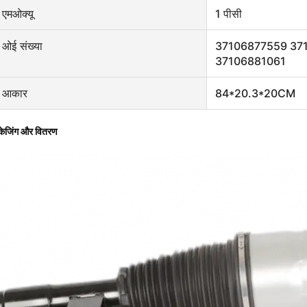
एमओक्यू
1 पीसी
ओई संख्या
37106877559 37
37106881061
आकार
84*20.3*20CM
ैकेजिंग और वितरण