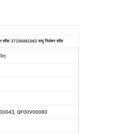
शन शॉक
37106881062 वायु निलंबन शॉक
,
 लिए
30043, QF00V00080