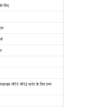
 के लिए
्टम
र्स
बर
क्सड्राइव जी11 जी12 फ्रंट के लिए एयर