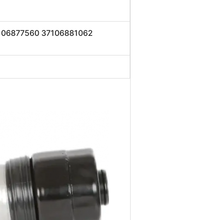
106877560 37106881062