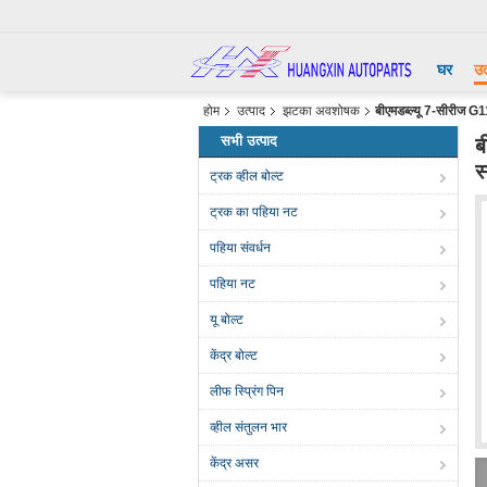
घर
उत
होम
उत्पाद
झटका अवशोषक
बीएमडब्ल्यू 7-सीरीज
सभी उत्पाद
ब
स
ट्रक व्हील बोल्ट
ट्रक का पहिया नट
पहिया संवर्धन
पहिया नट
यू बोल्ट
केंद्र बोल्ट
लीफ स्प्रिंग पिन
व्हील संतुलन भार
केंद्र असर