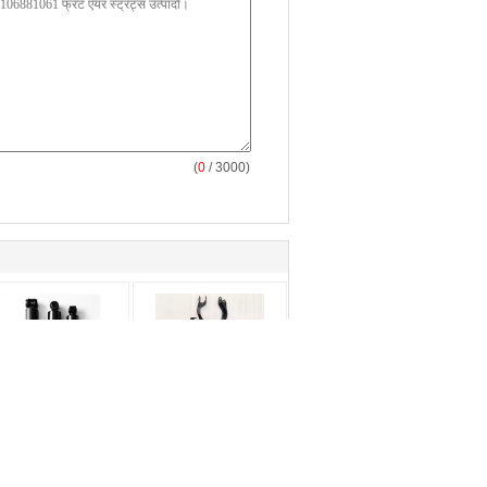
(
0
/ 3000)
यूमीनियम मिश्र धातु
एयर यूनिवर्सल शॉक एब्सॉर्बर
योज्य सदमे अवशोषक
इंजीनियरिंग प्लास्टिक मरम्मत
9001 के प्रतिस्थापन के
के लिए मर्सिडीज शॉक एब्सॉर्बर