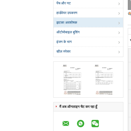
पेंच और नट
हार्डवेयर उपकरण
झटका अवशोषक
ऑटोमोबाइल बुशिंग
इंजन के भाग
व्हील स्पेसर
मैं अब ऑनलाइन चैट कर रहा हूँ