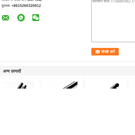
दूरभाष:
+8615260320912
अन्य उत्पादों
आईएसओ9001 प्रमाणन के
रूसी कारों के मॉडल के लिए
लडा कार के लिए फ्रंट
एल्
साथ कस्टम आकार फ्रंट सदमे
काले उच्च शक्ति वाले स्टीयरिंग
ऑटोमोटिव शॉक एब्सोर्बर्स
समा
अवशोषक
शॉक एब्सॉर्बर
ISO
लिए