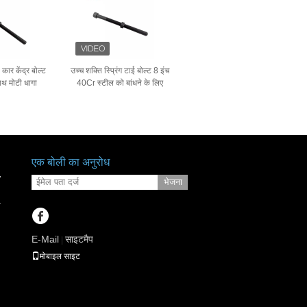
कार केंद्र बोल्ट
उच्च शक्ति स्प्रिंग टाई बोल्ट 8 इंच
ाथ मोटी धागा
40Cr स्टील को बांधने के लिए
एक बोली का अनुरोध
7
भेजना
r
E-Mail
साइटमैप
|
मोबाइल साइट