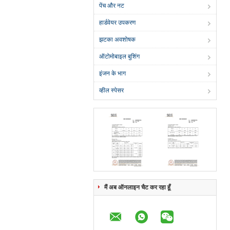
पेंच और नट
हार्डवेयर उपकरण
झटका अवशोषक
ऑटोमोबाइल बुशिंग
इंजन के भाग
व्हील स्पेसर
मैं अब ऑनलाइन चैट कर रहा हूँ