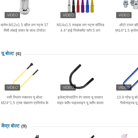
क्रोम M12x1.5 व्हील लग नट्स 37
M14x1.5 स्पाइक लग नट्स सॉलिड
ऑटो टायर व्ह
मिमी लंबाई वाशर के साथ टोयोटा
4.4" हाई रिप्लेसमेंट फॉर 5 लग
एम14*1.5 क्रोम श
कार
व्हील्स
स्क्रू फॉर 
यू बोल्ट
(6)
पत्ती स्प्रिंग स्क्वायर यू बोल्ट
इलेक्ट्रोप्लाटिंग रंग जस्ता यू प्रकार
10.9 ग्रेड यू बो
M24*1.5 ट्रक संक्षारण प्रतिरोध के
पाइप क्लैंप पाइपलाइन यू क्लैंप काला
गैल्वेनाइज्ड य
लिए
प्रतिस्थाप
केंद्र बोल्ट
(9)