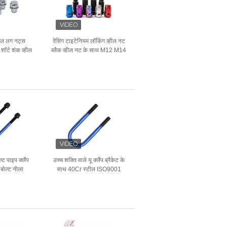
ील लग नट्स
रेसिंग टाइटेनियम लॉकिंग व्हील नट
ॉर्ट शंक व्हील
ब्लैक व्हील नट के साथ M12 M14
लैंड रोवर
आकार
ल्ट पाइप क्लैंप
उच्च शक्ति वाले यू क्लैंप ब्रैकेट के
ू बोल्ट नीला
साथ 40Cr स्टील ISO9001
न के लिए
प्रमाणित