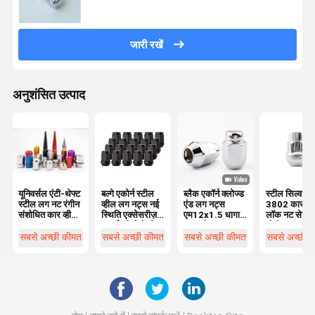
जारी रखें
अनुशंसित उत्पाद
यूनिवर्सल एंटी-थेफ्ट
बल्गे एकोर्न स्टील
ब्लैक एकॉर्न क्लोज्ड
स्टील सिल्वर
स्टील लग नट रंगीन
व्हील लग नट्स नई
एंड लग नट्स
3802 कार व्ह
संशोधित कार व्हील
स्थिति एक्सेसरीज़
एम12x1.5 धागा
लॉक नट सेट एं
हब
पार्ट्स पहियों के लिए
3/4 "हेक्स 1.38"
चोरी नट स्क्रू
ऊंचा 0.9" चौड़ा
7/16-20 फा
सबसे अच्छी कीमत
सबसे अच्छी कीमत
सबसे अच्छी कीमत
सबसे अच्छी 
थ्रेड 10 ग्रेड 
एलांट्रा 2007
2018 के लिए