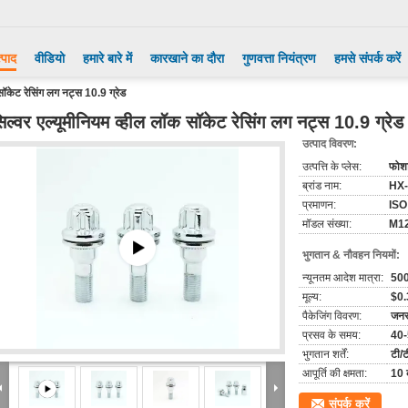
्पाद
वीडियो
हमारे बारे में
कारखाने का दौरा
गुणवत्ता नियंत्रण
हमसे संपर्क करें
सॉकेट रेसिंग लग नट्स 10.9 ग्रेड
िल्वर एल्यूमीनियम व्हील लॉक सॉकेट रेसिंग लग नट्स 10.9 ग्रेड
उत्पाद विवरण:
उत्पत्ति के प्लेस:
फोश
ब्रांड नाम:
HX
प्रमाणन:
ISO
मॉडल संख्या:
M12
भुगतान & नौवहन नियमों:
न्यूनतम आदेश मात्रा:
50
मूल्य:
$0.
पैकेजिंग विवरण:
जनरल
प्रसव के समय:
40
भुगतान शर्तें:
टी/ट
आपूर्ति की क्षमता:
10 
संपर्क करें