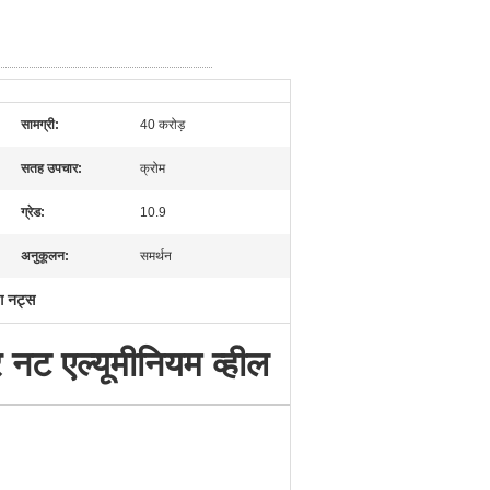
सामग्री:
40 करोड़
सतह उपचार:
क्रोम
ग्रेड:
10.9
अनुकूलन:
समर्थन
लग नट्स
र नट एल्यूमीनियम व्हील