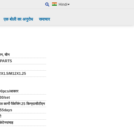
Hindi
एक बोली का अनुरोध
समाचार
ान, चीन
-PARTS
X1.5/M12X1.25
00pcs/आकार
30/set
 कार्गो पैकेजिंग 25 किग्रा/सीटीएन
-55days
ी
कंटेनर/माह