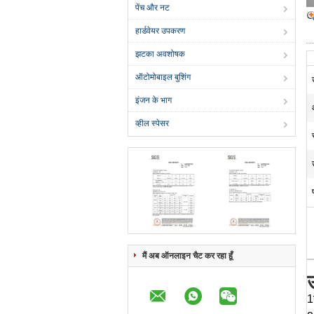
पेंच और नट
हार्डवेयर उपकरण
झटका अवशोषक
ऑटोमोबाइल बुशिंग
इंजन के भाग
व्हील स्पेसर
मैं अब ऑनलाइन चैट कर रहा हूँ
उ
1