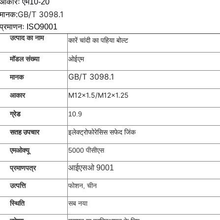
आकारः एम10-20
GB/T 3098.1
मानक:
प्रमाणनः ISO9001
उत्पाद का नाम
कारें चांदी का पहिया बोल्ट
ओईएम
मॉडल संख्या
GB/T 3098.1
मानक
M12x1.5/M12x1.25
आकार
ग्रेड
10.9
सतह उपचार
इलेक्ट्रोफोरेसिस सफेद जिंक
एमओक्यू
5000 पीसीएस
आईएसओ 9001
प्रमाणपत्र
उत्पत्ति
फोशन, चीन
स्थिति
सब नया