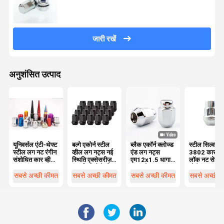
जारी रखें
अनुशंसित उत्पाद
यूनिवर्सल एंटी-थेफ्ट
बल्गे एकोर्न स्टील
ब्लैक एकॉर्न क्लोज्ड
स्टील सिल्वर
स्टील लग नट रंगीन
व्हील लग नट्स नई
एंड लग नट्स
3802 कार व्ह
संशोधित कार व्हील
स्थिति एक्सेसरीज़
एम12x1.5 धागा
लॉक नट सेट एं
हब
पार्ट्स पहियों के लिए
3/4 "हेक्स 1.38"
चोरी नट स्क्रू
ऊंचा 0.9" चौड़ा
7/16-20 फा
सबसे अच्छी कीमत
सबसे अच्छी कीमत
सबसे अच्छी कीमत
सबसे अच्छी 
थ्रेड 10 ग्रेड 
एलांट्रा 2007
2018 के लिए