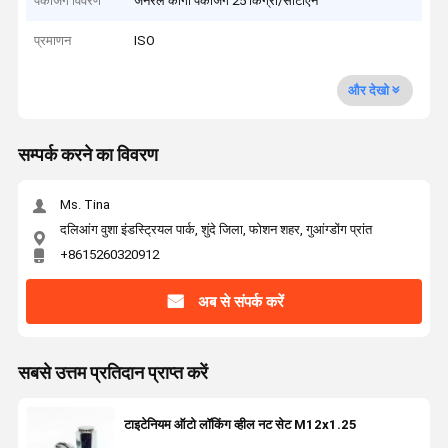
पैकेजिंग विवरण
जनरल कार्गो पैकेजिंग 25 किग्रा/सीटीएन
प्रमाणन
ISO
और देखो
सम्पर्क करने का विवरण
Ms. Tina
दलिआंग वुशा इंडस्ट्रियल पार्क, शुंदे जिला, फोशन शहर, गुआंग्डोंग प्रांत
+8615260320912
अब से संपर्क करें
सबसे उत्तम प्रतिदान प्राप्त करें
टाइटेनियम ऑटो लॉकिंग व्हील नट सेट M12x1.25