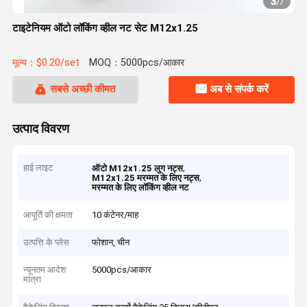
3
/
7
टाइटेनियम ऑटो लॉकिंग व्हील नट सेट M12x1.25
मूल्य：$0.20/set
MOQ：5000pcs/आकार
सबसे अच्छी कीमत
अब से संपर्क करें
उत्पाद विवरण
हाई लाइट
,
ऑटो M12x1.25 लुग नट्स
,
M12x1.25 मरम्मत के लिए नट्स
मरम्मत के लिए लॉकिंग व्हील नट
आपूर्ति की क्षमता
10 कंटेनर/माह
उत्पत्ति के प्लेस
फोशान, चीन
न्यूनतम आदेश
5000pcs/आकार
मात्रा