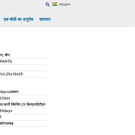
Hindi
एक बोली का अनुरोध
समाचार
ान, चीन
-PARTS
x1.25x19x25
00pcs/आकार
13/set
 कार्गो पैकेजिंग 25 किग्रा/सीटीएन
-55days
ी
कंटेनर/माह