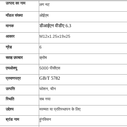
उत्पाद का नाम
लग नट
ओईएम
मॉडल संख्या
डीआईएन वीडीए 6.3
मानक
आकार
M12x1.25x19x25
ग्रेड
6
सतह उपचार
क्रोम
एमओक्यू
5000 पीसीएस
GB/T 5782
प्रमाणपत्र
उत्पत्ति
फोशन, चीन
स्थिति
सब नया
उद्देश्य
मरम्मत या प्रतिस्थापन के लिए
ब्रांड नाम
हुंगक्सिन