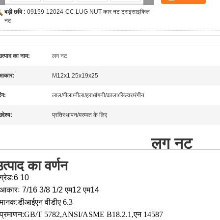
बड़ी छवि :
09159-12024-CC LUG NUT कार नट ट्राइसाइकिल
नट
उत्पाद का नाम:
लग नट
आकार:
M12x1.25x19x25
रंग:
लाल/पीला/नीला/हरा/बैंगनी/काला/सिल्वर/रंगीन
उद्देश्य:
प्रतिस्थापन/मरम्मत के लिए
लग नट
त्पाद का वर्णन
ग्रेड:6 10
आकारः 7/16 3/8 1/2 एम12 एम14
मानक:
डीआईएन वीडीए 6.3
प्रमाणन:
GB/T 5782,
ANSI/ASME B18.2.1,
एन 14587