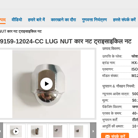
्पाद
वीडियो
हमारे बारे में
कारखाने का दौरा
गुणवत्ता नियंत्रण
हमसे संपर्क करें
T कार नट ट्राइसाइकिल नट
9159-12024-CC LUG NUT कार नट ट्राइसाइकिल नट
उत्पाद विवरण:
उत्पत्ति के प्लेस:
फोश
ब्रांड नाम:
HX
प्रमाणन:
ISO
मॉडल संख्या:
M12
भुगतान & नौवहन नियमों:
न्यूनतम आदेश मात्रा:
50
मूल्य:
$0.
पैकेजिंग विवरण:
जनरल
प्रसव के समय:
40
भुगतान शर्तें:
टी/ट
आपूर्ति की क्षमता:
10 
संपर्क करें