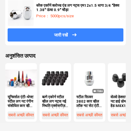
ब्लैक एकॉर्न क्लोज्ड एंड लग नट्स एम12x1.5 धागा 3/4 "हेक्स
1.38" ऊंचा 0.9" चौड़ा
Price： 5000pcs/size
जारी रखें
अनुशंसित उत्पाद
यूनिवर्सल एंटी-थेफ्ट
बल्गे एकोर्न स्टील
स्टील सिल्वर
वोल्वो हेक्सागन 
स्टील लग नट रंगीन
व्हील लग नट्स नई
3802 कार व्हील
नट हाई डोम/एको
संशोधित कार व्हील
स्थिति एक्सेसरीज़
लॉक नट सेट एंटी-
हेड M8X1.2
हब
पार्ट्स पहियों के लिए
चोरी नट स्क्रू
ग्रेड 10 ब्लैक
7/16-20 फाइन
ऑक्सीडेटेड
सबसे अच्छी कीमत
सबसे अच्छी कीमत
सबसे अच्छी कीमत
सबसे अच्छी 
थ्रेड 10 ग्रेड हुंडई
968458
एलांट्रा 2007-
31349166
2018 के लिए