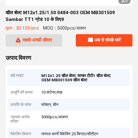
2
/
5
व्हील बोल्ट M12x1.25/1.50 0484-003 OEM MB301509
Sambar TT1 ग्रेड 10 के लिए9
मूल्य：$0.135/pcs
MOQ：5000pcs/आकार
सबसे अच्छी कीमत
अब से संपर्क करें
उत्पाद विवरण
हाई लाइट
,
,
M12x1.25 व्हील बोल्ट
साम्बर टीटी1 व्हील बोल्ट
OEM MB301509 व्हील बोल्ट
आपूर्ति की क्षमता
10 कंटेनर/माह
उत्पत्ति के प्लेस
फोशान, चीन
न्यूनतम आदेश
5000pcs/आकार
मात्रा
पैकेजिंग विवरण
जनरल कार्गो पैकेजिंग 25 किग्रा/सीटीएन