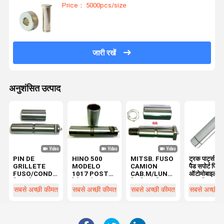
Price： 5000pcs/size
जारी रखें
अनुशंसित उत्पाद
PIN DE
HINO 500
MITSB. FUSO
ट्रक पार्ट्स ब्र
GRILLETE
MODELO
CAMION
पैड सपोर्ट पिन
FUSO/CONDOR
1017 POST
CAB.M/LUNA
ऑटोमोबाइल
स्प्रिंग पिन HINO
हेवी ड्यूटी ट्रक
पिन स्प्रिंग पिन
ट्रांसमिशन ट्
MC420079
लीफ स्प्रिंग पिन
Ø28x88
पार्ट्स एक्सल
सबसे अच्छी कीमत
सबसे अच्छी कीमत
सबसे अच्छी कीमत
सबसे अच्छी 
48423-1320
किट स्प्रिंग पिन
48423-E0060
ट्रांसफर आइ
MC420078 के
30X127 मिमी
48423-E0120
30x122 मिमी
लिए 28 X 130
GR.8 48423-
HD 2T5
47131039-
E0090
14713103