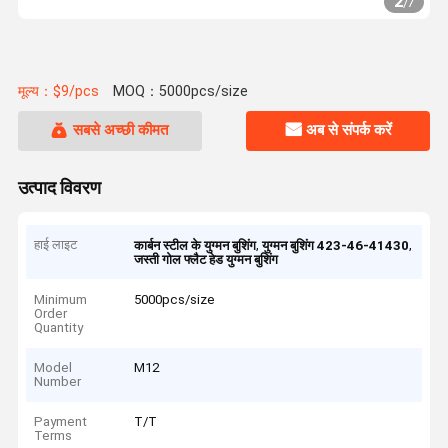
2
/
7
मूल्य：$9/pcs
MOQ：5000pcs/size
सबसे अच्छी कीमत
अब से संपर्क करें
उत्पाद विवरण
हाई लाइट
,
,
कार्बन स्टील के युग्मन बुशिंग
युग्मन बुशिंग 423-46-41430
जस्ती गोल फ्लैट हेड युग्मन बुशिंग
Minimum
5000pcs/size
Order
Quantity
Model
M12
Number
Payment
T/T
Terms